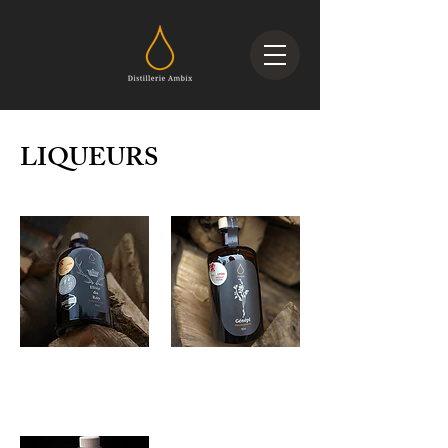
LIQUEURS
Elixir du Roy
Génépi
50cl
50cl