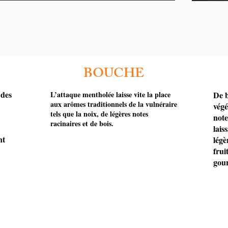
BOUCHE
 des
L’attaque mentholée laisse vite la place
De b
aux arômes traditionnels de la vulnéraire
végé
tels que la noix, de légères notes
note
racinaires et de bois.
lais
nt
légè
frui
gour
CONTACT